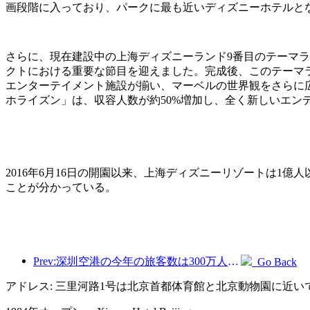
画段階に入っており、パークに最も近いディズニーホテルと
さらに、現在建設中の上海ディズニーランド9番目のテーマ
クトにおける重要な節目を迎えました。完成後、このテーマ
エンターテイメント施設が揃い、マーベルの世界観をさらに
ホライズン」は、収容人数が約50%増加し、全く新しいエン
2016年6月16日の開園以来、上海ディズニーリゾートは1
ことが分かっている。
Prev:深圳空港の今年の旅客数は300万人を超え、同期間の新記録を樹立した。
Go Back
アドレス: 三里河路1号は北京首都体育館と北京動物園に近い