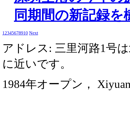
同期間の新記録を
1
2
3
4
5
6
7
8
9
10
Next
アドレス: 三里河路1号
に近いです。
1984年オープン， Xiyuan Ho