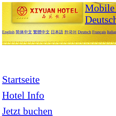
Mobile 
Deutsc
English
简体中文
繁體中文
日本語
한국어
Deutsch
Français
Itali
Startseite
Hotel Info
Jetzt buchen