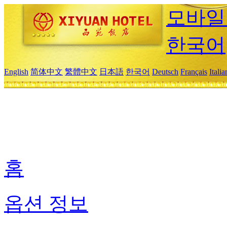
모바일
한국어
English
简体中文
繁體中文
日本語
한국어
Deutsch
Français
Itali
홈
옵션 정보