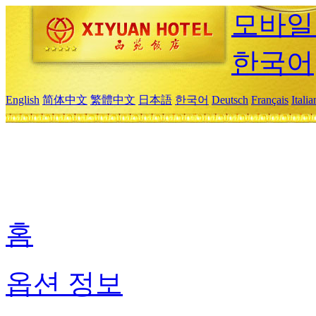
모바일
한국어
English
简体中文
繁體中文
日本語
한국어
Deutsch
Français
Itali
홈
옵션 정보