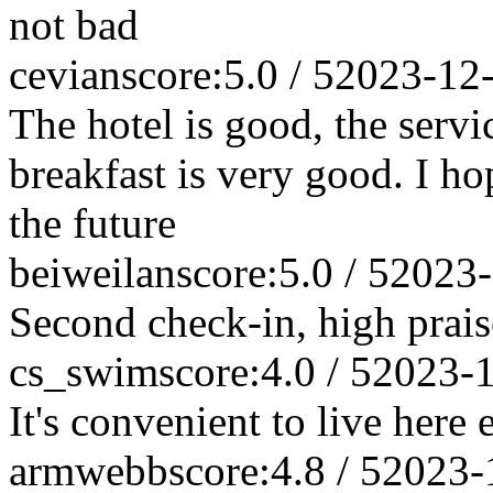
not bad
cevian
score:5.0 / 5
2023-12
The hotel is good, the servic
breakfast is very good. I ho
the future
beiweilan
score:5.0 / 5
2023-
Second check-in, high prais
cs_swim
score:4.0 / 5
2023-
It's convenient to live here
armwebb
score:4.8 / 5
2023-