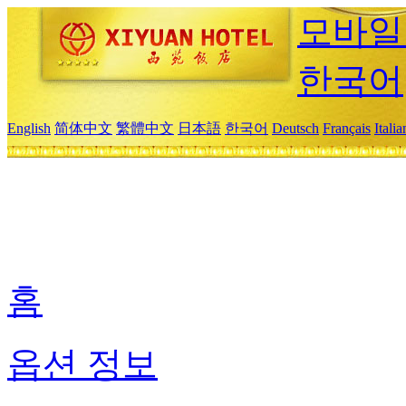
모바일
한국어
English
简体中文
繁體中文
日本語
한국어
Deutsch
Français
Itali
홈
옵션 정보