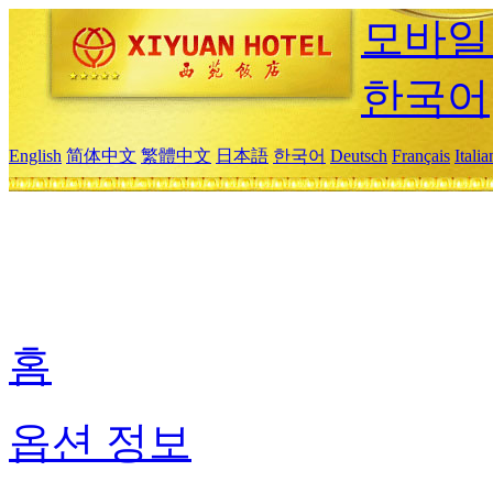
모바일
한국어
English
简体中文
繁體中文
日本語
한국어
Deutsch
Français
Itali
홈
옵션 정보