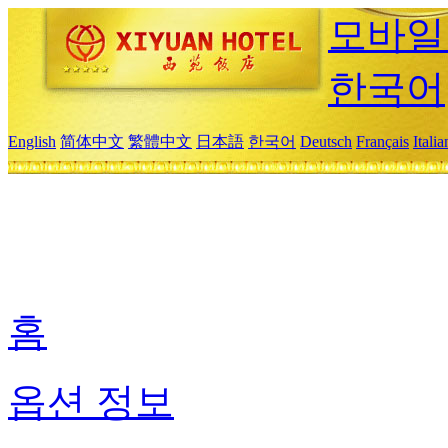
모바일
한국어
English
简体中文
繁體中文
日本語
한국어
Deutsch
Français
Itali
홈
옵션 정보