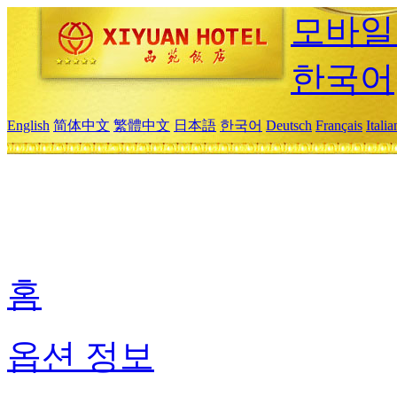
모바일
한국어
English
简体中文
繁體中文
日本語
한국어
Deutsch
Français
Itali
홈
옵션 정보