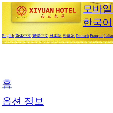
모바일
한국어
English
简体中文
繁體中文
日本語
한국어
Deutsch
Français
Itali
홈
옵션 정보