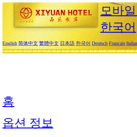
모바일
한국어
English
简体中文
繁體中文
日本語
한국어
Deutsch
Français
Itali
홈
옵션 정보