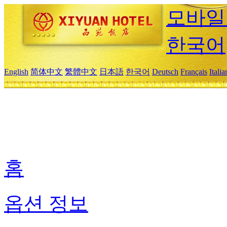
모바일
한국어
English
简体中文
繁體中文
日本語
한국어
Deutsch
Français
Itali
홈
옵션 정보