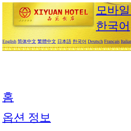
모바일
한국어
English
简体中文
繁體中文
日本語
한국어
Deutsch
Français
Itali
홈
옵션 정보