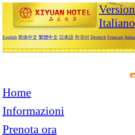
Version
Italiano
English
简体中文
繁體中文
日本語
한국어
Deutsch
Français
Itali
Home
Informazioni
Prenota ora