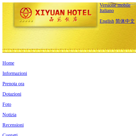
Versione mobile
Italiano
English
简体中文
Home
Informazioni
Prenota ora
Dotazioni
Foto
Notizia
Recensioni
Contatti