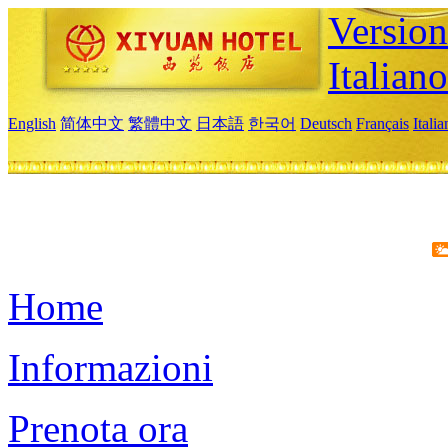
Version
Italiano
English
简体中文
繁體中文
日本語
한국어
Deutsch
Français
Itali
Home
Informazioni
Prenota ora