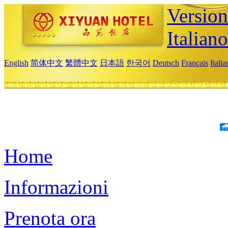
Version
Italiano
English
简体中文
繁體中文
日本語
한국어
Deutsch
Français
Itali
Home
Informazioni
Prenota ora