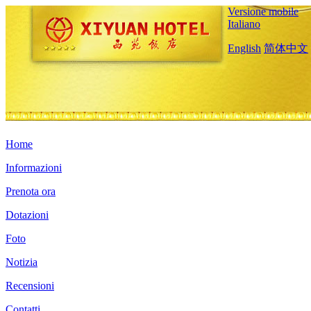
Versione mobile
Italiano
English
简体中文
Home
Informazioni
Prenota ora
Dotazioni
Foto
Notizia
Recensioni
Contatti