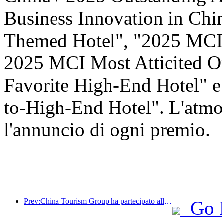
Business Innovation in Ch
Themed Hotel", "2025 MCI 
2025 MCI Most Atticited O
Favorite High-End Hotel" 
to-High-End Hotel". L'atmos
l'annuncio di ogni premio.
Prev:China Tourism Group ha partecipato alla China International Import Expo per otto anni consecutivi, firmando contratti per un valore di oltre 1 miliardo di dollari.
Go 