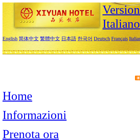
Version
Italiano
English
简体中文
繁體中文
日本語
한국어
Deutsch
Français
Itali
Home
Informazioni
Prenota ora