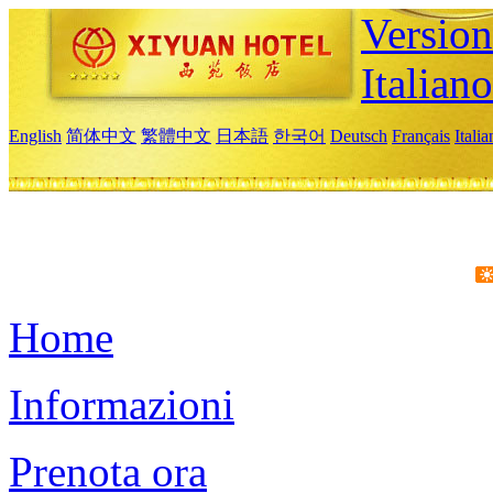
Version
Italiano
English
简体中文
繁體中文
日本語
한국어
Deutsch
Français
Itali
Home
Informazioni
Prenota ora