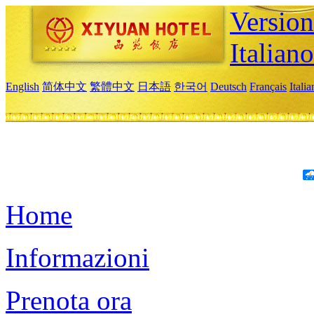
Version
Italiano
English
简体中文
繁體中文
日本語
한국어
Deutsch
Français
Itali
Home
Informazioni
Prenota ora