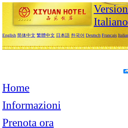
Version
Italiano
English
简体中文
繁體中文
日本語
한국어
Deutsch
Français
Itali
Home
Informazioni
Prenota ora