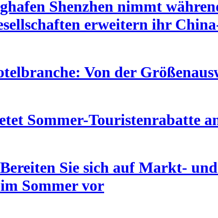
ughafen Shenzhen nimmt während
esellschaften erweitern ihr Chin
telbranche: Von der Größenauswe
etet Sommer-Touristenrabatte a
Bereiten Sie sich auf Markt- un
n im Sommer vor