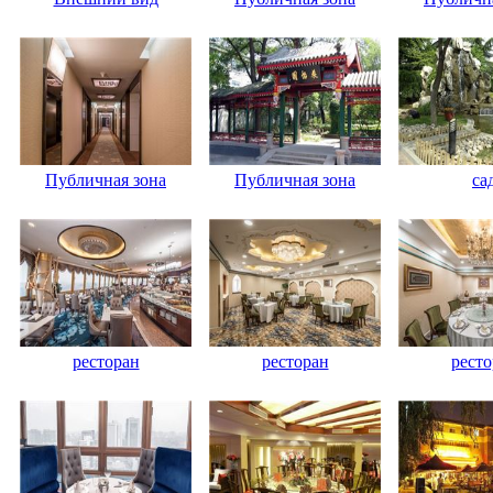
Публичная зона
Публичная зона
са
ресторан
ресторан
ресто