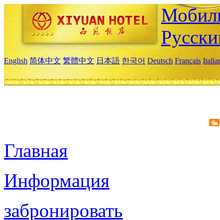
Мобиль
Русски
English
简体中文
繁體中文
日本語
한국어
Deutsch
Français
Itali
Главная
Информация
забронировать