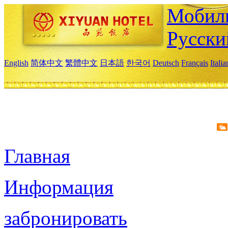
Мобиль
Русски
English
简体中文
繁體中文
日本語
한국어
Deutsch
Français
Itali
Главная
Информация
забронировать