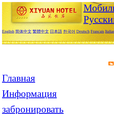
Мобиль
Русски
English
简体中文
繁體中文
日本語
한국어
Deutsch
Français
Itali
Главная
Информация
забронировать