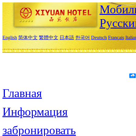
Мобиль
Русски
English
简体中文
繁體中文
日本語
한국어
Deutsch
Français
Itali
Главная
Информация
забронировать