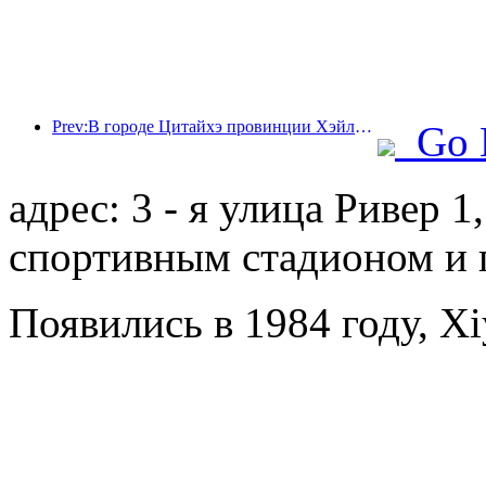
Prev:В городе Цитайхэ провинции Хэйлунцзян впервые в стране был издан нормативный акт, регулирующий индустрию льда и снега, который поощряет интеграцию искусственного интеллекта и видов спорта на льду и снегу.
Go 
адрес: 3 - я улица Ривер 
спортивным стадионом и 
Появились в 1984 году, Xi