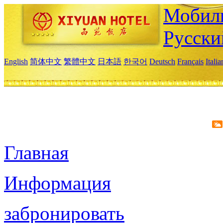
Мобиль
Русски
English
简体中文
繁體中文
日本語
한국어
Deutsch
Français
Itali
Главная
Информация
забронировать