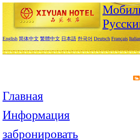
Мобиль
Русски
English
简体中文
繁體中文
日本語
한국어
Deutsch
Français
Itali
Главная
Информация
забронировать