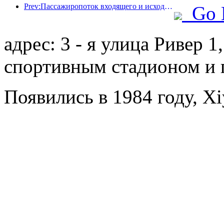
Prev:Пассажиропоток входящего и исходящего пассажиров аэропорта Шэньчжэня резко возрастает во время летних каникул, и многие иностранные авиакомпании увеличивают число своих маршрутов в Китае
Go 
адрес: 3 - я улица Ривер 
спортивным стадионом и 
Появились в 1984 году, Xi