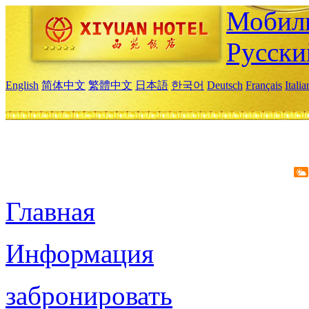
Мобиль
Русски
English
简体中文
繁體中文
日本語
한국어
Deutsch
Français
Itali
Главная
Информация
забронировать