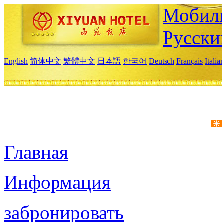
Мобиль
Русски
English
简体中文
繁體中文
日本語
한국어
Deutsch
Français
Itali
Главная
Информация
забронировать