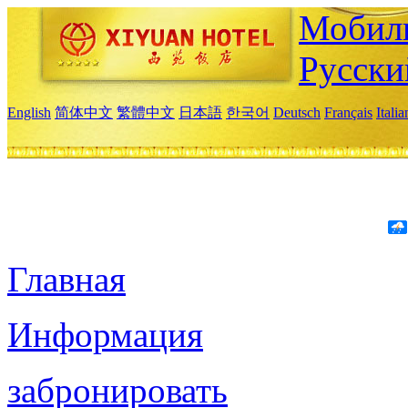
Мобиль
Русски
English
简体中文
繁體中文
日本語
한국어
Deutsch
Français
Itali
Главная
Информация
забронировать