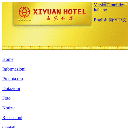
Versione mobile
Italiano
English
简体中文
Home
Informazioni
Prenota ora
Dotazioni
Foto
Notizia
Recensioni
Contatti