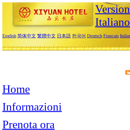
Version
Italiano
English
简体中文
繁體中文
日本語
한국어
Deutsch
Français
Itali
Home
Informazioni
Prenota ora