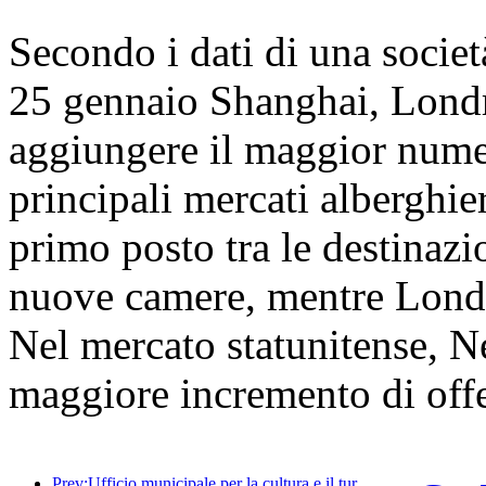
Secondo i dati di una società 
25 gennaio Shanghai, Lond
aggiungere il maggior numer
principali mercati alberghie
primo posto tra le destinazi
nuove camere, mentre Lond
Nel mercato statunitense, Ne
maggiore incremento di off
Prev:Ufficio municipale per la cultura e il turismo di Pechino: nel 2025, Pechino ha accolto 5,48 milioni di turisti in arrivo, con un aumento annuo del 39%.