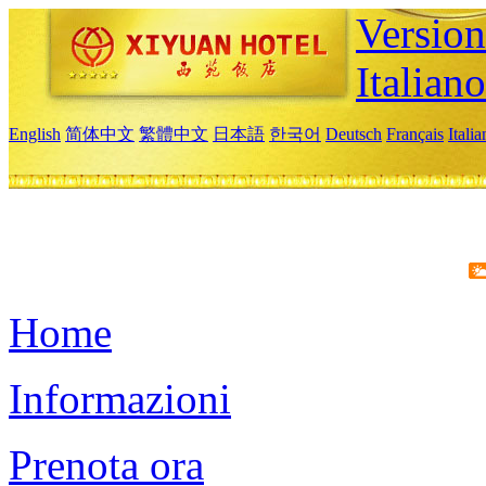
Version
Italiano
English
简体中文
繁體中文
日本語
한국어
Deutsch
Français
Itali
Home
Informazioni
Prenota ora