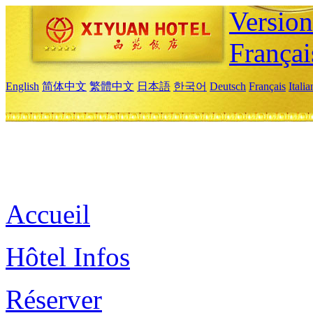
Versio
Françai
English
简体中文
繁體中文
日本語
한국어
Deutsch
Français
Itali
Accueil
Hôtel Infos
Réserver