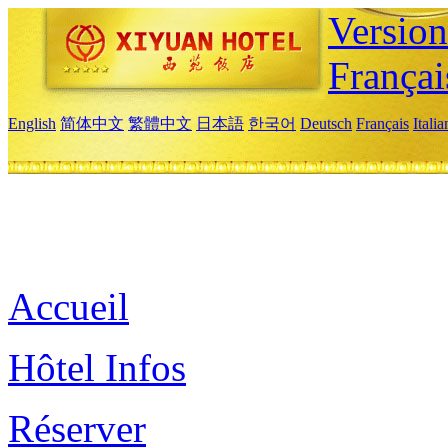
Versio
Françai
English
简体中文
繁體中文
日本語
한국어
Deutsch
Français
Itali
Accueil
Hôtel Infos
Réserver