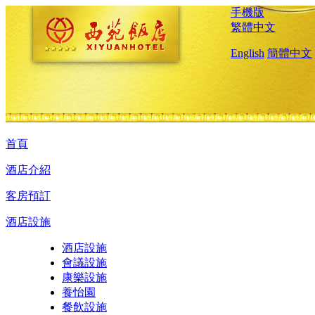
手機版
繁體中文
English
簡體中文
首頁
酒店介紹
客房預訂
酒店設施
酒店設施
會議設施
康樂設施
養怡園
餐飲設施