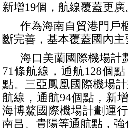
新增19個，航線覆蓋更廣
作為海南自貿港門戶樞
斷完善，基本覆蓋國內主
海口美蘭國際機場計劃執
71條航線，通航128
點。三亞鳳凰國際機場計劃
航線，通航94個點，新
海博鰲國際機場計劃運行
南昌、貴陽等通航點，強