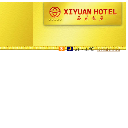
21 ~ 31℃
Détail météo