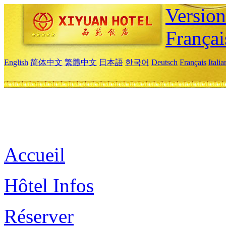
Versio
Françai
English
简体中文
繁體中文
日本語
한국어
Deutsch
Français
Itali
Accueil
Hôtel Infos
Réserver