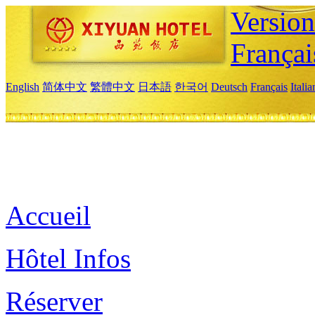
Versio
Françai
English
简体中文
繁體中文
日本語
한국어
Deutsch
Français
Itali
Accueil
Hôtel Infos
Réserver