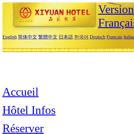
Versio
Françai
English
简体中文
繁體中文
日本語
한국어
Deutsch
Français
Itali
Accueil
Hôtel Infos
Réserver