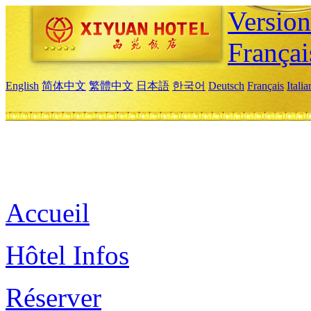
Versio
Françai
English
简体中文
繁體中文
日本語
한국어
Deutsch
Français
Itali
Accueil
Hôtel Infos
Réserver