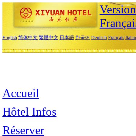
Versio
Françai
English
简体中文
繁體中文
日本語
한국어
Deutsch
Français
Itali
Accueil
Hôtel Infos
Réserver