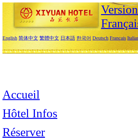
Versio
Françai
English
简体中文
繁體中文
日本語
한국어
Deutsch
Français
Itali
Accueil
Hôtel Infos
Réserver