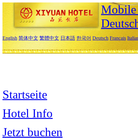
Mobile 
Deutsc
English
简体中文
繁體中文
日本語
한국어
Deutsch
Français
Itali
Startseite
Hotel Info
Jetzt buchen