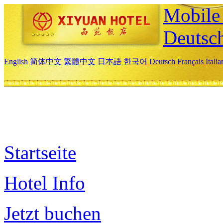
Mobile 
Deutsc
English
简体中文
繁體中文
日本語
한국어
Deutsch
Français
Itali
Startseite
Hotel Info
Jetzt buchen