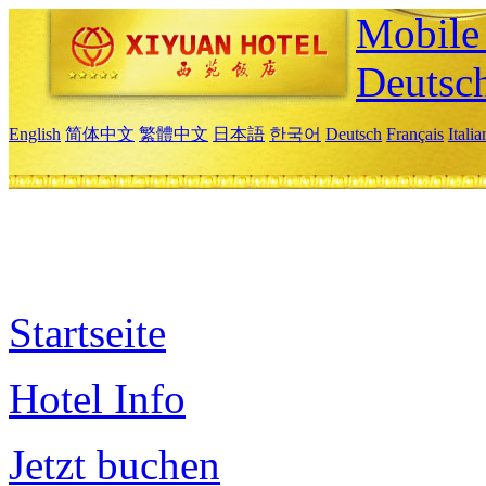
Mobile 
Deutsc
English
简体中文
繁體中文
日本語
한국어
Deutsch
Français
Itali
Startseite
Hotel Info
Jetzt buchen