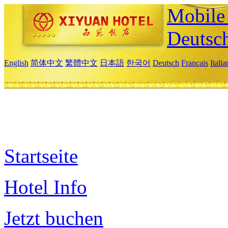
Mobile 
Deutsc
English
简体中文
繁體中文
日本語
한국어
Deutsch
Français
Itali
Startseite
Hotel Info
Jetzt buchen